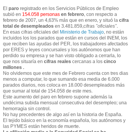
El
paro
registrado en los Servicios Públicos de Empleo
subió en
154.058 personas
en febrero
, con respecto a
febrero de 2007, un 4,63% más que en enero, y situó la
cifra
total de desempleados
en 3.481.859,cifras
"oficiales"
.
En esas cifras oficiales del
Ministerio de Trabajo
, no están
incluidos los
los parados que están en cursos del INEM, los
que reciben las ayudas del PER, los trabajadores afectados
por ERES y leyes concursales y los autónomos que han
perdido su empresa y se han visto obligado a cerrarla, lo
que nos situaría en
cifras reales
cercanas a los
cinco
millones .
No olvidemos que este mes de Febrero cuenta con tres dias
menos a computar, lo que sumando esa media de 6.000
parados diarios, nos coloca en 18.000 desempleados más
que sumar al total de 154.058 de este mes.
Este aumento del paro en febrero supone además la
undécima subida mensual consecutiva del desempleo; una
hemorragia sin control.
No hay precedentes de algo así en la historia de España.
El tejido básico en la economía española, los autónomos y
las PYMES están heridos de muerte.