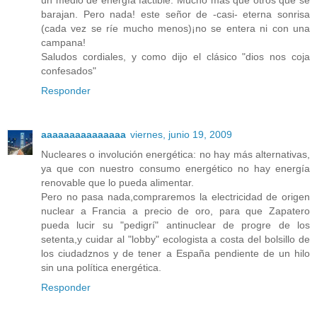
un medio de energía factible. Mucho más que otros que se
barajan. Pero nada! este señor de -casi- eterna sonrisa
(cada vez se ríe mucho menos)¡no se entera ni con una
campana!
Saludos cordiales, y como dijo el clásico "dios nos coja
confesados"
Responder
aaaaaaaaaaaaaaa
viernes, junio 19, 2009
Nucleares o involución energética: no hay más alternativas,
ya que con nuestro consumo energético no hay energía
renovable que lo pueda alimentar.
Pero no pasa nada,compraremos la electricidad de origen
nuclear a Francia a precio de oro, para que Zapatero
pueda lucir su "pedigrí" antinuclear de progre de los
setenta,y cuidar al "lobby" ecologista a costa del bolsillo de
los ciudadznos y de tener a España pendiente de un hilo
sin una política energética.
Responder