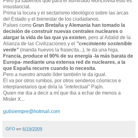
Pero ya sabemos que para el Iluminado Monclovita esto es
insustancial.
Prima la locura y el sectarismo ideológico sobre las arcas
del Estado y el bienestar de los ciudadanos.
Países como
Gran Bretaña y Alemania han tomado la
decisión de construir nuevas centrales nucleares o
alargar la vida de las que ya existen
, pero al Adalid de la
Alianza de las Civilizaciones y el
"crecimiento sostenible
verde"
(manda huevos la frasecita...
), le da una higa.
Francia, produce el 90% de su energía -la más barata de
Europa- mediante una extensa red de nucleares, a la
que España recurre cuando lo necesita.
Pero a nuestro amado líder también le da igual.
Él va por otros rumbos, por otros senderos cósmicos e
interplanetarios que diría la
"intelectual"
Pajín.
Quien me iba a decir a mí que iba a echar de menos a
Mister X...
gutisiempre@hotmail.com
GFO
en
6/19/2009