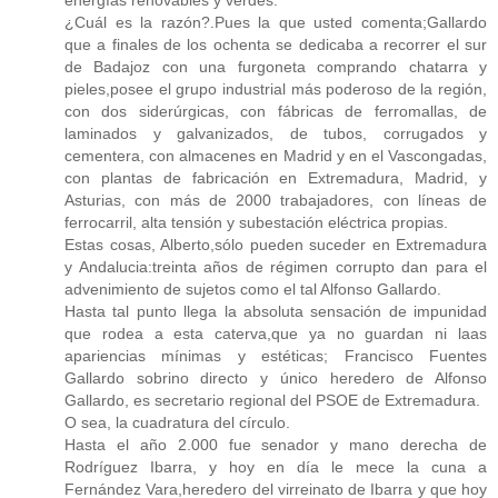
¿Cuál es la razón?.Pues la que usted comenta;Gallardo
que a finales de los ochenta se dedicaba a recorrer el sur
de Badajoz con una furgoneta comprando chatarra y
pieles,posee el grupo industrial más poderoso de la región,
con dos siderúrgicas, con fábricas de ferromallas, de
laminados y galvanizados, de tubos, corrugados y
cementera, con almacenes en Madrid y en el Vascongadas,
con plantas de fabricación en Extremadura, Madrid, y
Asturias, con más de 2000 trabajadores, con líneas de
ferrocarril, alta tensión y subestación eléctrica propias.
Estas cosas, Alberto,sólo pueden suceder en Extremadura
y Andalucia:treinta años de régimen corrupto dan para el
advenimiento de sujetos como el tal Alfonso Gallardo.
Hasta tal punto llega la absoluta sensación de impunidad
que rodea a esta caterva,que ya no guardan ni laas
apariencias mínimas y estéticas; Francisco Fuentes
Gallardo sobrino directo y único heredero de Alfonso
Gallardo, es secretario regional del PSOE de Extremadura.
O sea, la cuadratura del círculo.
Hasta el año 2.000 fue senador y mano derecha de
Rodríguez Ibarra, y hoy en día le mece la cuna a
Fernández Vara,heredero del virreinato de Ibarra y que hoy